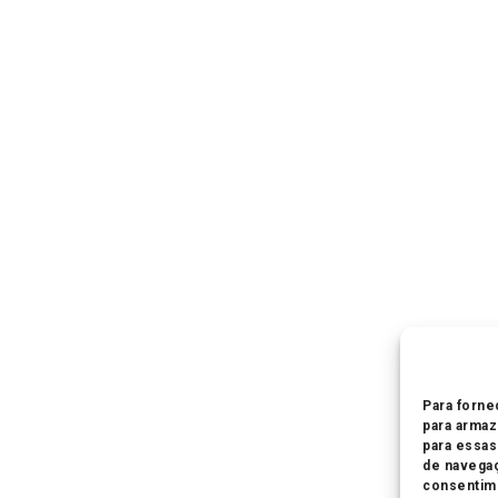
Para forne
para armaz
para essa
de navegaç
consentime