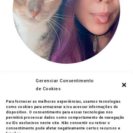
Gerenciar Consentimento
Olá, Eu Sou A Cris
de Cookies
Apaixonada por cores e animais, formada em Artes
Visuais, ilustradora, mãe de pet e fã de trocadilhos sem
Para fornecer as melhores experiências, usamos tecnologias
como cookies para armazenar e/ou acessar informações do
graça.
dispositivo. O consentimento para essas tecnologias nos
permitirá processar dados como comportamento de navegação
ou IDs exclusivos neste site. Não consentir ou retirar o
consentimento pode afetar negativamente certos recursos e