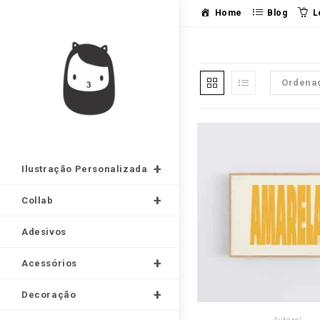
Ir
Home
Blog
L
para
o
conteúdo
Ordena
Ilustração Personalizada
Collab
Adesivos
Acessórios
Decoração
Este
produt
SELECCIONE OPÇ