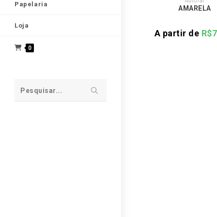
Autoral
Papelaria
tem
AMARELA
várias
variant
As
Loja
opçõe
A partir de
R$
7
pode
ser
0
escolh
na
página
do
produt
Enviar
Pesquisar...
pesquisa