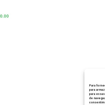
es.
s
0.00
m
idas
o
Para forne
para armaz
para essa
de navegaç
consentime