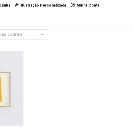
ojinha
Ilustração Personalizada
Minha Conta
ção padrão
o
ÕES