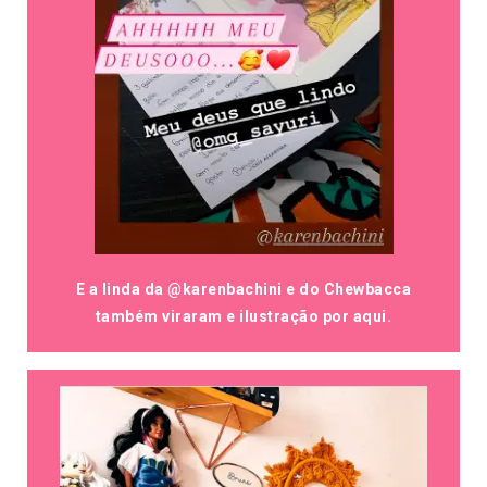
E a linda da @karenbachini e do Chewbacca
também viraram e ilustração por aqui.