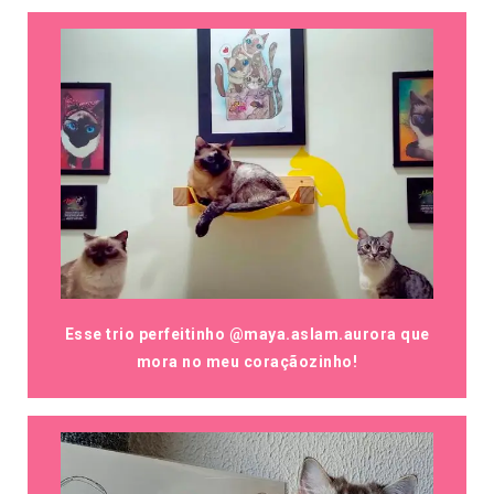
Esse trio perfeitinho @maya.aslam.aurora que
mora no meu coraçãozinho!