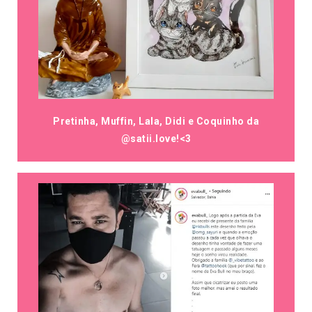
Pretinha, Muffin, Lala, Didi e Coquinho da
@satii.love!<3