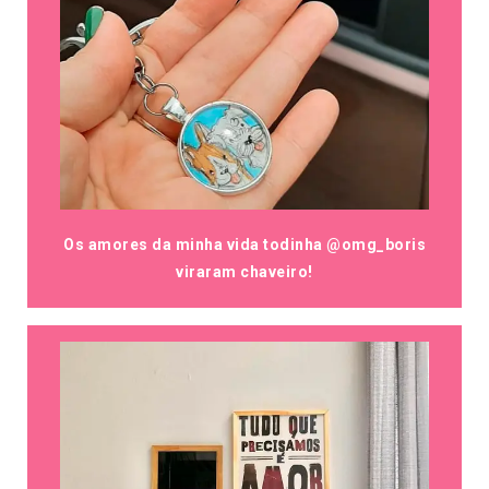
Os amores da minha vida todinha @omg_boris
viraram chaveiro!