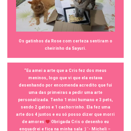
Os gatinhos da Rose com certeza sentiram o
cheirinho da Sayuri.
“Eu amei a arte que a Cris fez dos meus
meninos, logo que vi que ela estava
desenhando por encomenda acredito que fui
uma das primeiras a pedir uma arte
personalizada. Tenho 1 mini humano e 3 pets,
sendo 2 gatos e 1 cachorrinho. Ela fez uma
arte dos 4 juntos e eu só posso dizer que morri
de amores
Obrigada Cris o desenho eu
enquadrei e fica na minha sala :)¨-
Micheli –