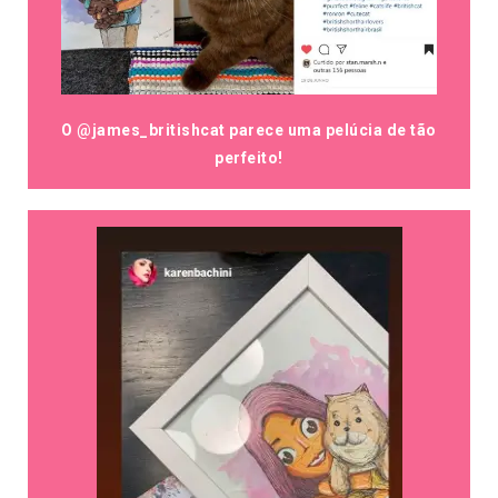
O @james_britishcat parece uma pelúcia de tão
perfeito!