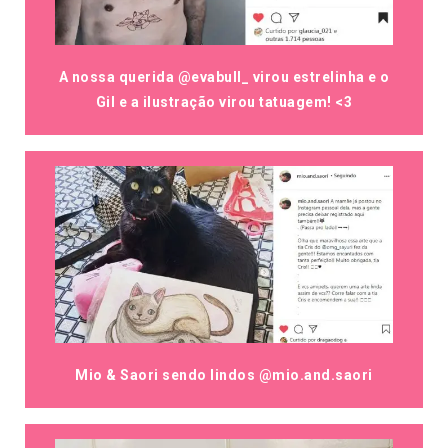
A nossa querida @evabull_ virou estrelinha e o
Gil e a ilustração virou tatuagem! <3
Mio & Saori sendo lindos @mio.and.saori