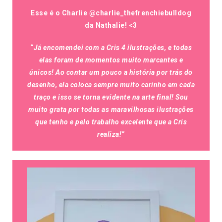
Esse é o Charlie @charlie_thefrenchiebulldog
da Nathalie! <3
“Já encomendei com a Cris 4 ilustrações, e todas
elas foram de momentos muito marcantes e
únicos! Ao contar um pouco a história por trás do
desenho, ela coloca sempre muito carinho em cada
traço e isso se torna evidente na arte final! Sou
muito grata por todas as maravilhosas ilustrações
que tenho e pelo trabalho excelente que a Cris
realiza!”