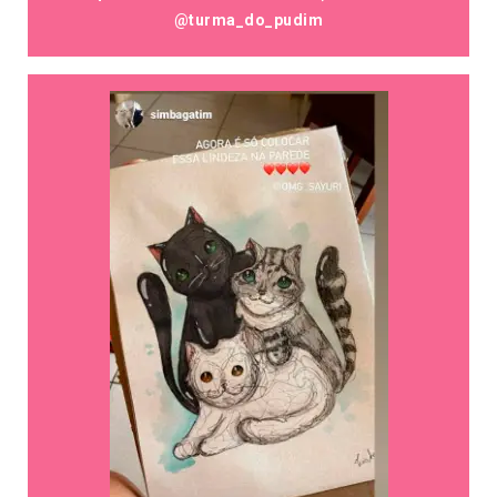
@turma_do_pudim