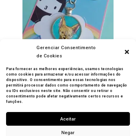
Gerenciar Consentimento
de Cookies
Este
produto
SELECCIONE OPÇÕES
Chaveiros
Para fornecer as melhores experiências, usamos tecnologias
tem
Chaveiro Personalizado
várias
como cookies para armazenar e/ou acessar informações do
variantes.
dispositivo. O consentimento para essas tecnologias nos
As
permitirá processar dados como comportamento de navegação
opções
R$
45.00
ou IDs exclusivos neste site. Não consentir ou retirar o
podem
ser
consentimento pode afetar negativamente certos recursos e
escolhidas
funções.
na
Avaliação
página
5.00
de 5
do
produto
Aceitar
Negar