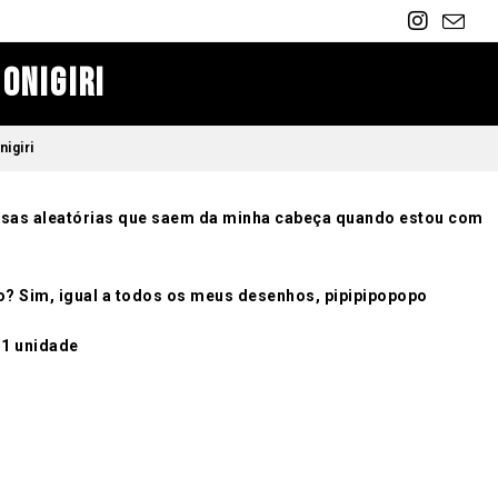
Onigiri
igiri
oisas aleatórias que saem da minha cabeça quando estou com
o? Sim, igual a todos os meus desenhos, pipipipopopo
 1 unidade