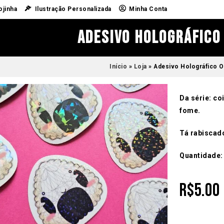
ojinha
Ilustração Personalizada
Minha Conta
Adesivo Holográfico 
Início
»
Loja
»
Adesivo Holográfico On
Da série: c
fome.
Tá rabiscad
Quantidade:
R$
5.00