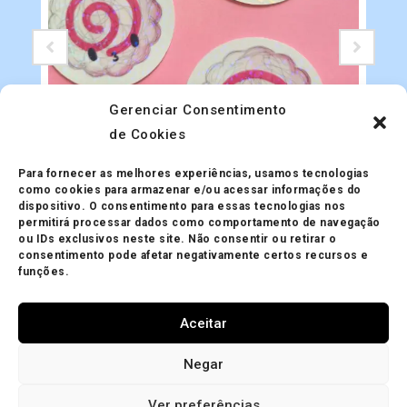
Gerenciar Consentimento
de Cookies
Adesivos
Adesivo Holográfico Naruto
Para fornecer as melhores experiências, usamos tecnologias
R$
5.00
como cookies para armazenar e/ou acessar informações do
dispositivo. O consentimento para essas tecnologias nos
permitirá processar dados como comportamento de navegação
ou IDs exclusivos neste site. Não consentir ou retirar o
consentimento pode afetar negativamente certos recursos e
funções.
Aceitar
Minha Conta
Política de Privacidade
Política de Trocas
Negar
Mapa do site
Política de Cookies (BR)
Ver preferências