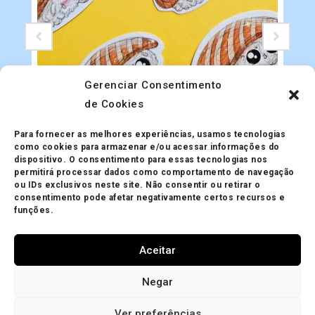
Gerenciar Consentimento
de Cookies
Adesivos
Adesivo Holográfico Sushi
Para fornecer as melhores experiências, usamos tecnologias
R$
5.00
como cookies para armazenar e/ou acessar informações do
dispositivo. O consentimento para essas tecnologias nos
permitirá processar dados como comportamento de navegação
ou IDs exclusivos neste site. Não consentir ou retirar o
consentimento pode afetar negativamente certos recursos e
funções.
Aceitar
Minha Conta
Política de Privacidade
Política de Trocas
Negar
Mapa do site
Política de Cookies (BR)
Ver preferências