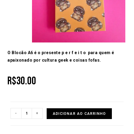
O Blocão A6 é o presente p e r f e i t o para quem é
apaixonado por cultura geek e coisas fofas.
R$
30.00
-
+
ADICIONAR AO CARRINHO