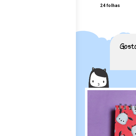
24 folhas
Gost