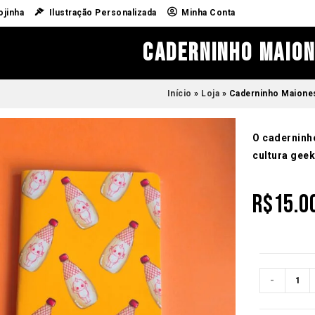
ojinha
Ilustração Personalizada
Minha Conta
Caderninho Maio
Início
»
Loja
»
Caderninho Maione
O caderninho
cultura geek
R$
15.0
-