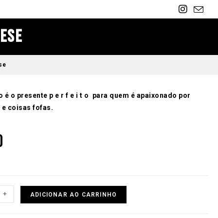
nese
se
 é o presente p e r f e i t o para quem é apaixonado por
 e coisas fofas.
0
+
ADICIONAR AO CARRINHO