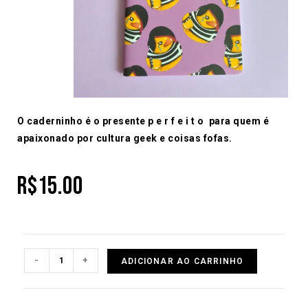
O caderninho é o presente p e r f e i t o para quem é
apaixonado por cultura geek e coisas fofas.
R$
15.00
-
+
ADICIONAR AO CARRINHO