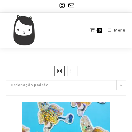
Ir
para
o
conteúdo
Menu
0
Ordenação padrão