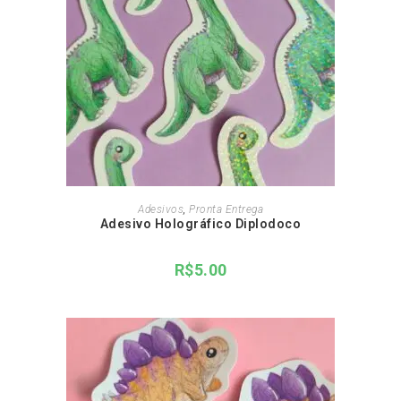
ADICIONAR AO CARRINHO
Adesivos
,
Pronta Entrega
Adesivo Holográfico Diplodoco
R$
5.00