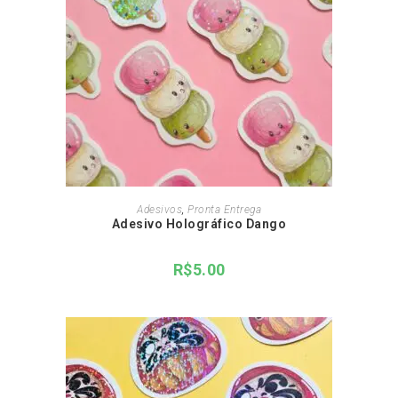
ADICIONAR AO CARRINHO
Adesivos
,
Pronta Entrega
Adesivo Holográfico Dango
R$
5.00