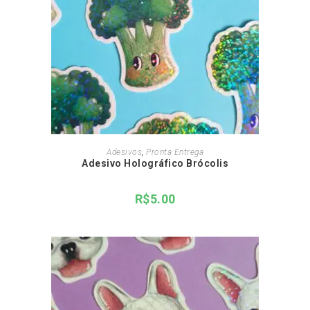
ADICIONAR AO CARRINHO
Adesivos
,
Pronta Entrega
Adesivo Holográfico Brócolis
R$
5.00