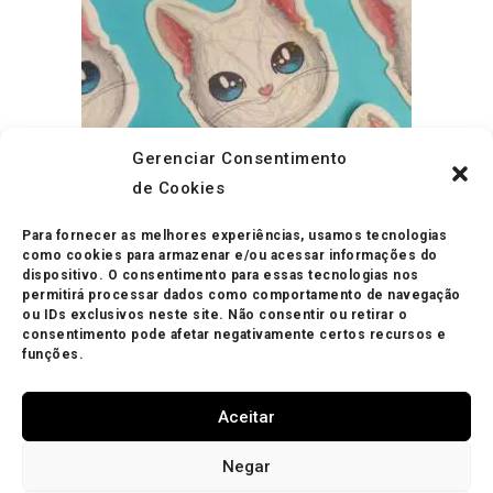
Gerenciar Consentimento
de Cookies
Para fornecer as melhores experiências, usamos tecnologias
ADICIONAR AO CARRINHO
como cookies para armazenar e/ou acessar informações do
Adesivos
,
Pronta Entrega
Adesivo Holográfico Gatinho Branco
dispositivo. O consentimento para essas tecnologias nos
permitirá processar dados como comportamento de navegação
ou IDs exclusivos neste site. Não consentir ou retirar o
R$
5.00
consentimento pode afetar negativamente certos recursos e
funções.
Aceitar
Negar