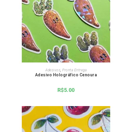
ADICIONAR AO CARRINHO
Adesivos
,
Pronta Entrega
Adesivo Holográfico Cenoura
R$
5.00