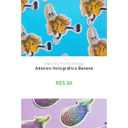
ADICIONAR AO CARRINHO
Adesivos
,
Pronta Entrega
Adesivo Holográfico Banana
R$
5.00