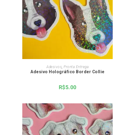
ADICIONAR AO CARRINHO
Adesivos
,
Pronta Entrega
Adesivo Holográfico Border Collie
R$
5.00