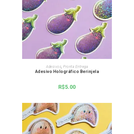
ADICIONAR AO CARRINHO
Adesivos
,
Pronta Entrega
Adesivo Holográfico Berinjela
R$
5.00