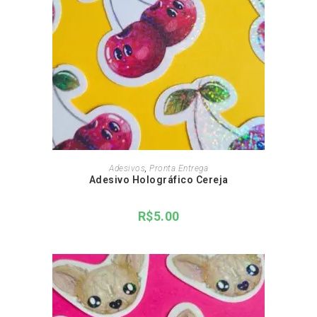
ADICIONAR AO CARRINHO
Adesivos
,
Pronta Entrega
Adesivo Holográfico Cereja
R$
5.00