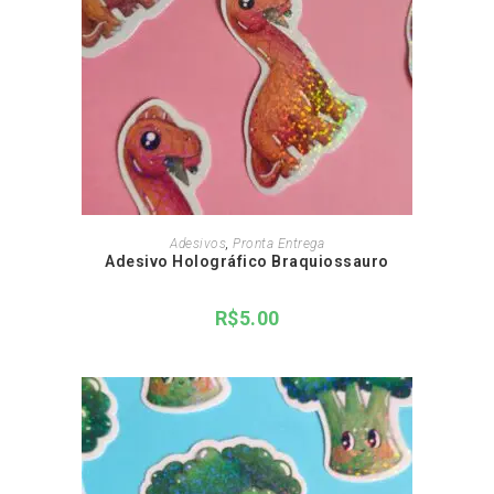
ADICIONAR AO CARRINHO
Adesivos
,
Pronta Entrega
Adesivo Holográfico Braquiossauro
R$
5.00