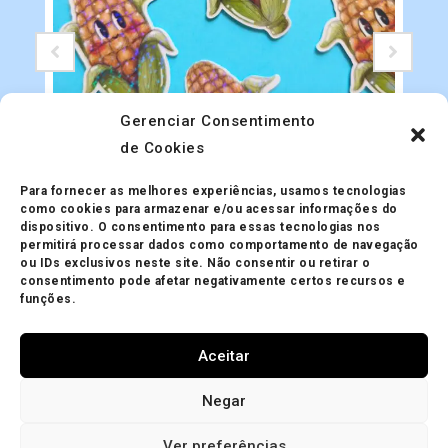
Gerenciar Consentimento
de Cookies
Adesivos
Adesivo Holográfico Milho
Para fornecer as melhores experiências, usamos tecnologias
R$
5.00
como cookies para armazenar e/ou acessar informações do
dispositivo. O consentimento para essas tecnologias nos
permitirá processar dados como comportamento de navegação
ou IDs exclusivos neste site. Não consentir ou retirar o
consentimento pode afetar negativamente certos recursos e
funções.
Aceitar
Minha Conta
Política de Privacidade
Política de Trocas
Negar
Mapa do site
Política de Cookies (BR)
Ver preferências