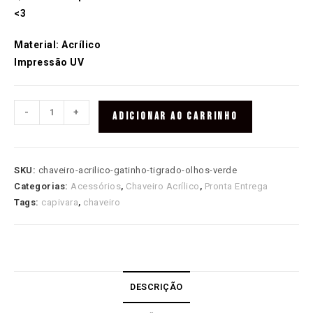
<3
Material: Acrílico
Impressão UV
Chaveiro
-
+
ADICIONAR AO CARRINHO
Acrílico
Gatinho
Tigrado
SKU:
chaveiro-acrilico-gatinho-tigrado-olhos-verde
Olhos
Categorias:
Acessórios
,
Chaveiro Acrílico
,
Pronta Entrega
Verde
Tags:
capivara
,
chaveiro
quantidade
DESCRIÇÃO