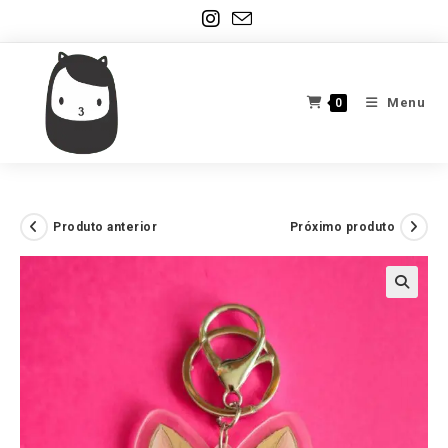
Ir
para
o
conteúdo
Menu
0
Produto anterior
Próximo produto