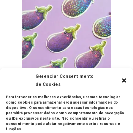
produto
Gerenciar Consentimento
ADICIONAR AO CARRINHO
de Cookies
Adesivos
,
Pronta Entrega
Adesivo Holográfico Berinjela
Para fornecer as melhores experiências, usamos tecnologias
R$
5.00
como cookies para armazenar e/ou acessar informações do
dispositivo. O consentimento para essas tecnologias nos
permitirá processar dados como comportamento de navegação
ou IDs exclusivos neste site. Não consentir ou retirar o
consentimento pode afetar negativamente certos recursos e
funções.