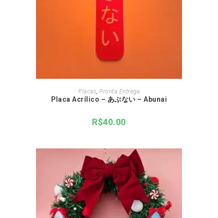
ADICIONAR AO CARRINHO
Placas
,
Pronta Entrega
Placa Acrílico – あぶない – Abunai
R$
40.00