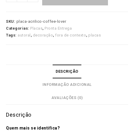
Acrílico
-
Coffee
SKU:
placa-acrilico-coffee-lover
Lover
Categorias:
Placas
,
Pronta Entrega
quantidade
Tags:
autoral
,
decoração
,
fora de contexto
,
placas
DESCRIÇÃO
INFORMAÇÃO ADICIONAL
AVALIAÇÕES (0)
Descrição
Quem mais se identifica?