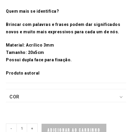
Quem mais se identifica?
Brincar com palavras e frases podem dar significados
novos e muito mais expressivos para cada um de nós.
Material: Acrílico 3mm
Tamanho: 20x5cm
Possui dupla face para fixação.
Produto autoral
COR
Placa
-
+
ADICIONAR AO CARRINHO