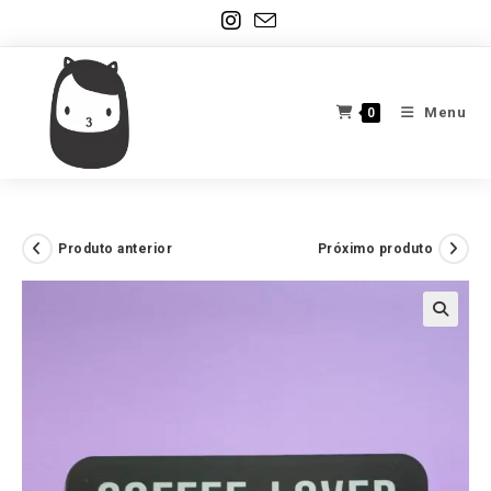
Ir
para
o
conteúdo
Menu
0
Produto anterior
Próximo produto