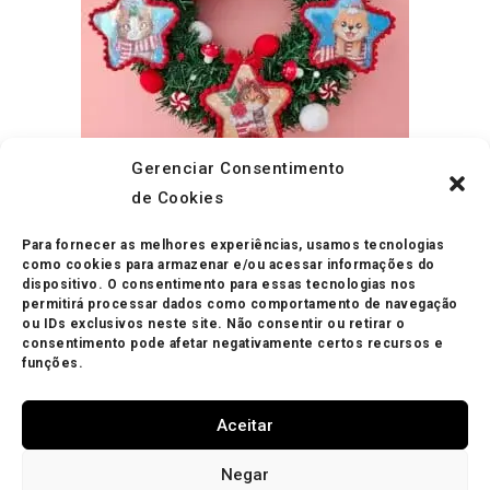
Gerenciar Consentimento
ADICIONAR AO CARRINHO
de Cookies
Natal
Guirlanda Personalizada
Para fornecer as melhores experiências, usamos tecnologias
R$
395.00
como cookies para armazenar e/ou acessar informações do
dispositivo. O consentimento para essas tecnologias nos
permitirá processar dados como comportamento de navegação
ou IDs exclusivos neste site. Não consentir ou retirar o
consentimento pode afetar negativamente certos recursos e
funções.
Aceitar
Minha Conta
Política de Privacidade
Política de Trocas
Negar