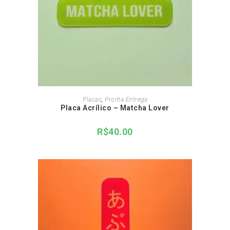
ADICIONAR AO CARRINHO
Placas
,
Pronta Entrega
Placa Acrílico – Matcha Lover
R$
40.00