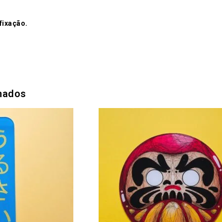
fixação.
nados