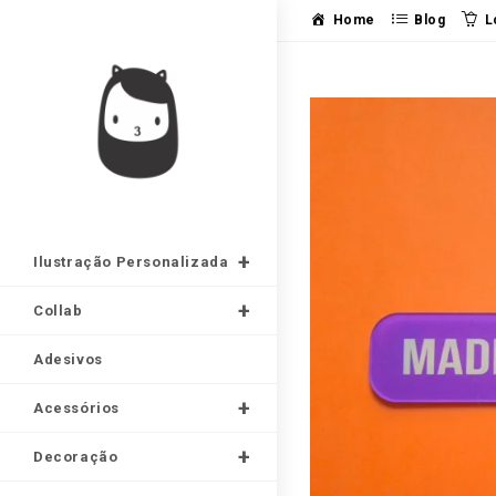
Ir
Home
Blog
L
para
o
conteúdo
Ilustração Personalizada
Collab
Adesivos
Acessórios
Decoração