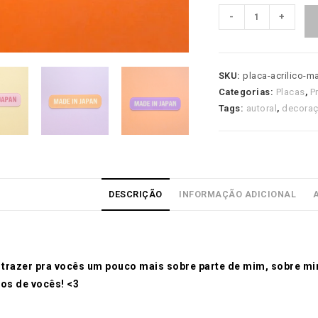
Placa
-
+
Acrílico
-
Made
SKU:
placa-acrilico-m
in
Categorias:
Placas
,
P
Japan
Tags:
autoral
,
decora
quantidade
DESCRIÇÃO
INFORMAÇÃO ADICIONAL
trazer pra vocês um pouco mais sobre parte de mim, sobre minh
ios de vocês! <3