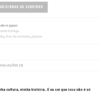
ADICIONAR AO CARRINHO
ade-in-japan
ronta Entrega
ção
,
fora de contexto
,
placas
AVALIAÇÕES (0)
a cultura, minha história…E eu sei que isso não é só