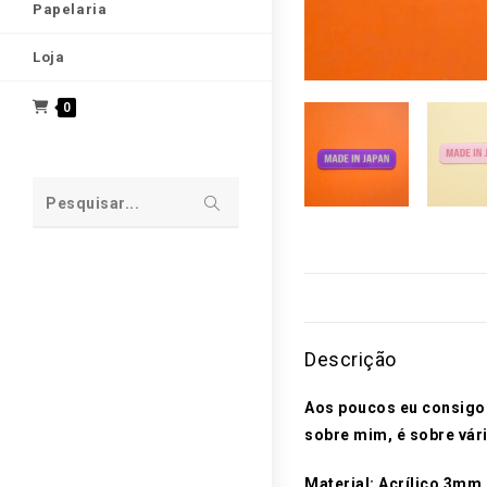
Papelaria
Loja
0
Enviar
Pesquisar...
pesquisa
Descrição
Aos poucos eu consigo 
sobre mim, é sobre vár
Material: Acrílico 3mm