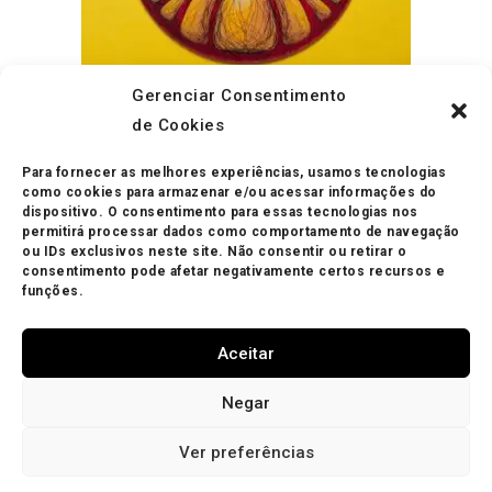
Gerenciar Consentimento
ADICIONAR AO CARRINHO
de Cookies
Decoração
,
Placas
Placa de Acrílico Daruma Vermelho
Para fornecer as melhores experiências, usamos tecnologias
R$
55.00
como cookies para armazenar e/ou acessar informações do
dispositivo. O consentimento para essas tecnologias nos
permitirá processar dados como comportamento de navegação
ou IDs exclusivos neste site. Não consentir ou retirar o
consentimento pode afetar negativamente certos recursos e
funções.
Aceitar
Minha Conta
Política de Privacidade
Política de Trocas
Negar
Mapa do site
Política de Cookies (BR)
Ver preferências
® Copyright Cris Assanuma 2024