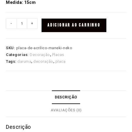
Medida: 15cm
Placa
-
+
ADICIONAR AO CARRINHO
de
Acrílico
Maneki
SKU:
placa-de-acrilico-maneki-neko
Neko
Categorias:
Decoração
,
Placas
quantidade
Tags:
daruma
,
decoração
,
placa
DESCRIÇÃO
AVALIAÇÕES (0)
Descrição