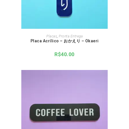
Este
produto
SELECCIONE OPÇÕES
Placas
,
Pronta Entrega
tem
Placa Acrílico – おかえり – Okaeri
várias
variantes.
As
R$
40.00
opções
podem
ser
escolhidas
na
página
do
produto