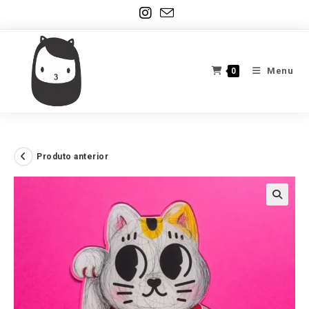
Ir
para
o
conteúdo
Menu
0
Produto anterior